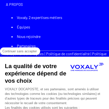
A PROPOS
Voxaly, 2 expertises métiers
Équipes
Nous rejoindre
Partenaires
Continuer sans accepter
© Voxaly |
Mentions légales
|
Politique de confidentialité
|
Politique
de gestion des cookies
|
Plan du site
|
Accessibilité : non conforme
|
Création site internet :
Web-IA
La qualité de votre
expérience dépend de
vos choix
VOXALY DOCAPOSTE, et ses partenaires, sont amenés à utiliser
des technologies comme les cookies (ou technologies similaires) et
d’autres types de traceurs pour des finalités précises qui peuvent
nécessiter le recueil de votre consentement.
Les finalités des cookies utilisés sont les suivantes :