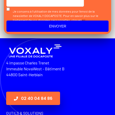
Je consens à l’utilisation de mes données pour l’envoi de la
newsletter de VOXALY DOCAPOSTE. Pour en savoir plus sur le
traitement de vos données personnelles, cliquez
ici
4 impasse Charles Trenet
Immeuble NovaWest - Bâtiment B
44800 Saint-Herblain
02 40 04 84 86
OUTILS & SOLUTIONS