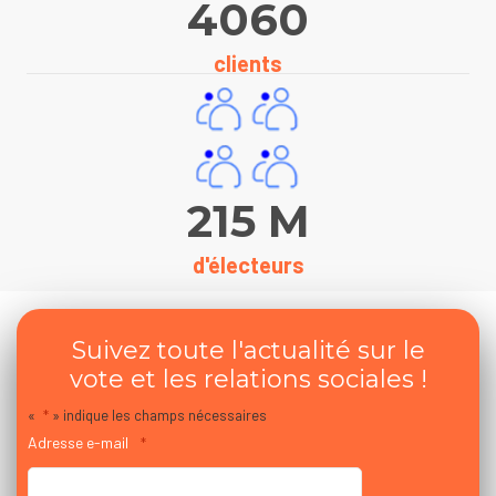
4060
clients
215
M
d'électeurs
Suivez toute l'actualité sur le
vote et les relations sociales !
«
*
» indique les champs nécessaires
Adresse e-mail
*