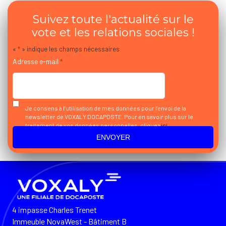
Suivez toute l'actualité sur le
vote et les relations sociales !
«
*
» indique les champs nécessaires
Adresse e-mail
*
Je consens à l’utilisation de mes données pour l’envoi de la
newsletter de VOXALY DOCAPOSTE. Pour en savoir plus sur le
traitement de vos données personnelles, cliquez
ici
4 impasse Charles Trenet
Immeuble NovaWest - Bâtiment B