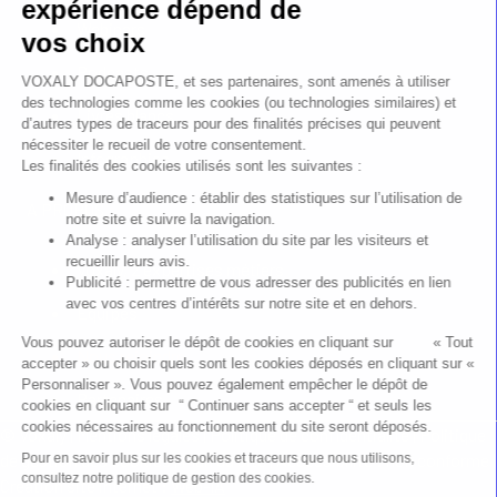
expérience dépend de
Webinars
vos choix
Podcasts
VOXALY DOCAPOSTE, et ses partenaires, sont amenés à utiliser
des technologies comme les cookies (ou technologies similaires) et
Livres blancs
d’autres types de traceurs pour des finalités précises qui peuvent
nécessiter le recueil de votre consentement.
Infographies
Les finalités des cookies utilisés sont les suivantes :
Mesure d’audience : établir des statistiques sur l’utilisation de
A PROPOS
notre site et suivre la navigation.
Analyse : analyser l’utilisation du site par les visiteurs et
recueillir leurs avis.
Voxaly, 2 expertises métiers
Publicité : permettre de vous adresser des publicités en lien
avec vos centres d’intérêts sur notre site et en dehors.
Équipes
Vous pouvez autoriser le dépôt de cookies en cliquant sur « Tout
Nous rejoindre
accepter » ou choisir quels sont les cookies déposés en cliquant sur «
Personnaliser ». Vous pouvez également empêcher le dépôt de
Partenaires
cookies en cliquant sur “ Continuer sans accepter “ et seuls les
cookies nécessaires au fonctionnement du site seront déposés.
© Voxaly |
Mentions légales
|
Politique de confidentialité
|
Politique
de gestion des cookies
|
Plan du site
|
Accessibilité : non conforme
|
Pour en savoir plus sur les cookies et traceurs que nous utilisons,
consultez notre politique de gestion des cookies.
Création site internet :
Web-IA