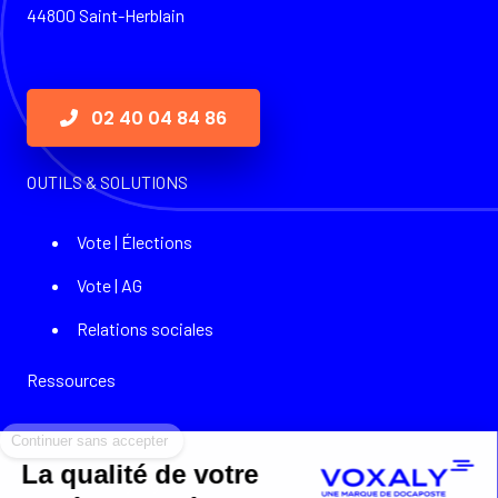
44800 Saint-Herblain
02 40 04 84 86
OUTILS & SOLUTIONS
Vote | Élections
Vote | AG
Relations sociales
Ressources
Continuer sans accepter
Cas clients
La qualité de votre
Témoignages