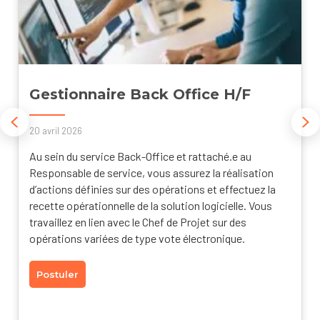
Gestionnaire Back Office H/F
Previous
Ne
20 avril 2026
Au sein du service Back-Office et rattaché.e au
Responsable de service, vous assurez la réalisation
d’actions définies sur des opérations et effectuez la
recette opérationnelle de la solution logicielle. Vous
travaillez en lien avec le Chef de Projet sur des
opérations variées de type vote électronique.
Postuler
about Gestionnaire Back Office H/F