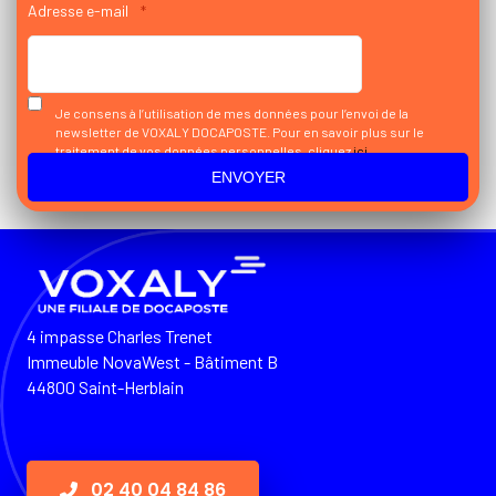
Adresse e-mail
*
Je consens à l’utilisation de mes données pour l’envoi de la
newsletter de VOXALY DOCAPOSTE. Pour en savoir plus sur le
traitement de vos données personnelles, cliquez
ici
4 impasse Charles Trenet
Immeuble NovaWest - Bâtiment B
44800 Saint-Herblain
02 40 04 84 86