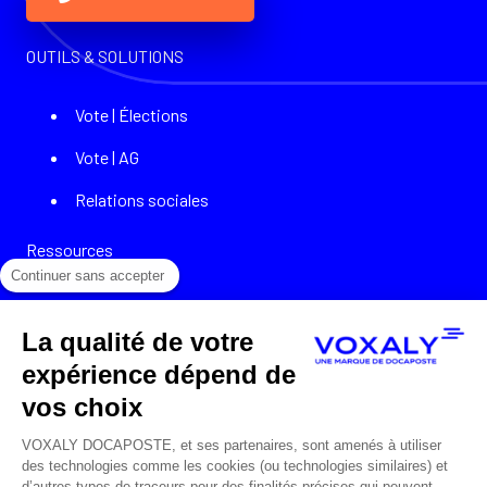
OUTILS & SOLUTIONS
Vote | Élections
Vote | AG
Relations sociales
Ressources
Continuer sans accepter
Cas clients
La qualité de votre
Témoignages
expérience dépend de
Webinars
vos choix
Podcasts
VOXALY DOCAPOSTE, et ses partenaires, sont amenés à utiliser
des technologies comme les cookies (ou technologies similaires) et
Livres blancs
d’autres types de traceurs pour des finalités précises qui peuvent