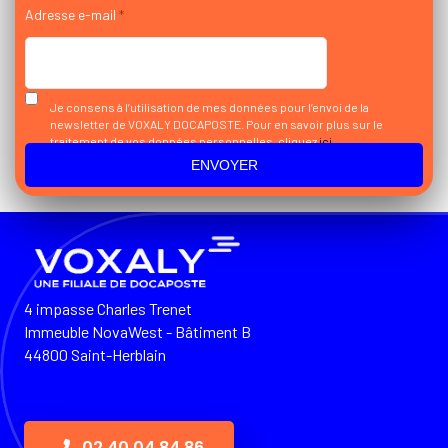
Adresse e-mail
*
Je consens à l’utilisation de mes données pour l’envoi de la
newsletter de VOXALY DOCAPOSTE. Pour en savoir plus sur le
traitement de vos données personnelles, cliquez
ici
4 impasse Charles Trenet
Immeuble NovaWest - Bâtiment B
44800 Saint-Herblain
02 40 04 84 86