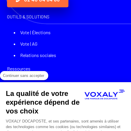
OUTILS & SOLUTIONS
Vote | Élections
Vote | AG
Relations sociales
Ressources
Continuer sans accepter
Cas clients
La qualité de votre
Témoignages
expérience dépend de
Webinars
vos choix
Podcasts
VOXALY DOCAPOSTE, et ses partenaires, sont amenés à utiliser
des technologies comme les cookies (ou technologies similaires) et
Livres blancs