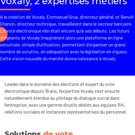
Voxaly, 2 expertises métiers
A la création de Voxaly, Emmanuel Grua, directeur général, et Benoît
Chenon, directeur technique, travaillaient dans le secteur bancaire.
Le vote électronique n’en était encore qu’à ses débuts. Les futurs
dirigeants de Voxaly imaginèrent alors une plateforme en ligne
sécurisée, simple d’utilisation, permettant d’organiser un grand
nombre de scrutins, en adéquation avec la législation en vigueur.
Cette vision nouvelle du marché donna naissance à Voxaly.
Leader dans le domaine des élections et expert du vote
électronique depuis 19 ans, l’expertise Voxaly s’est ensuite
naturellement étendue au pilotage du dialogue social dans
l’entreprise, avec une gamme d’outils dédiés aux équipes RH,
relations sociales et instances représentatives du personnel.
Solutions
de vote