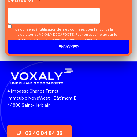
Adresse e-mail
*
Je consens à l’utilisation de mes données pour l’envoi de la
newsletter de VOXALY DOCAPOSTE. Pour en savoir plus sur le
traitement de vos données personnelles, cliquez
ici
4 impasse Charles Trenet
Immeuble NovaWest - Bâtiment B
44800 Saint-Herblain
02 40 04 84 86