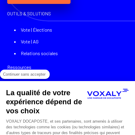
OUTILS & SOLUTIONS
Vote | Élections
Vote | AG
Relations sociales
Ressources
Continuer sans accepter
Cas clients
La qualité de votre
Témoignages
expérience dépend de
Webinars
vos choix
Podcasts
VOXALY DOCAPOSTE, et ses partenaires, sont amenés à utiliser
des technologies comme les cookies (ou technologies similaires) et
Livres blancs
d’autres types de traceurs pour des finalités précises qui peuvent