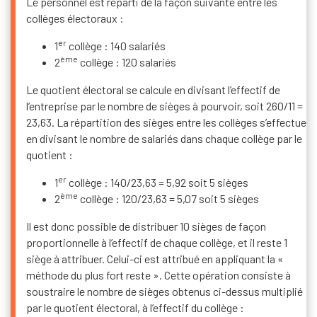
Le personnel est réparti de la façon suivante entre les
collèges électoraux :
er
1
collège : 140 salariés
ème
2
collège : 120 salariés
Le quotient électoral se calcule en divisant l’effectif de
l’entreprise par le nombre de sièges à pourvoir, soit 260/11 =
23,63. La répartition des sièges entre les collèges s’effectue
en divisant le nombre de salariés dans chaque collège par le
quotient :
er
1
collège : 140/23,63 = 5,92 soit 5 sièges
ème
2
collège : 120/23,63 = 5,07 soit 5 sièges
Il est donc possible de distribuer 10 sièges de façon
proportionnelle à l’effectif de chaque collège, et il reste 1
siège à attribuer. Celui-ci est attribué en appliquant la «
méthode du plus fort reste ». Cette opération consiste à
soustraire le nombre de sièges obtenus ci-dessus multiplié
par le quotient électoral, à l’effectif du collège :