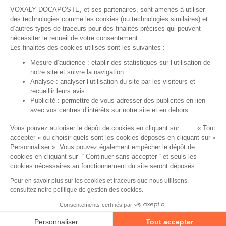
Podcasts
VOXALY DOCAPOSTE, et ses partenaires, sont amenés à utiliser
des technologies comme les cookies (ou technologies similaires) et
Livres blancs
d’autres types de traceurs pour des finalités précises qui peuvent
nécessiter le recueil de votre consentement.
Infographies
Les finalités des cookies utilisés sont les suivantes :
Mesure d’audience : établir des statistiques sur l’utilisation de
A PROPOS
notre site et suivre la navigation.
Analyse : analyser l’utilisation du site par les visiteurs et
recueillir leurs avis.
Voxaly, 2 expertises métiers
Publicité : permettre de vous adresser des publicités en lien
avec vos centres d’intérêts sur notre site et en dehors.
Équipes
Vous pouvez autoriser le dépôt de cookies en cliquant sur « Tout
Nous rejoindre
accepter » ou choisir quels sont les cookies déposés en cliquant sur «
Personnaliser ». Vous pouvez également empêcher le dépôt de
Partenaires
cookies en cliquant sur “ Continuer sans accepter “ et seuls les
cookies nécessaires au fonctionnement du site seront déposés.
© Voxaly |
Mentions légales
|
Politique de confidentialité
|
Politique
de gestion des cookies
|
Plan du site
|
Accessibilité : non conforme
|
Pour en savoir plus sur les cookies et traceurs que nous utilisons,
consultez notre politique de gestion des cookies.
Création site internet :
Web-IA
Consentements certifiés par
🍪 Cookies
Personnaliser
Tout accepter