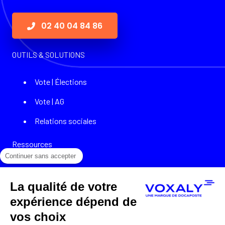
02 40 04 84 86
OUTILS & SOLUTIONS
Vote | Élections
Vote | AG
Relations sociales
Ressources
Continuer sans accepter
Cas clients
La qualité de votre
Témoignages
expérience dépend de
Webinars
vos choix