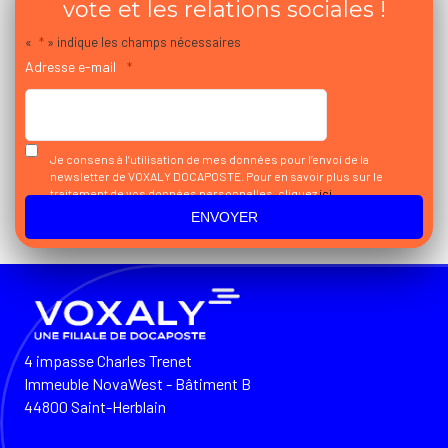
vote et les relations sociales !
«
*
» indique les champs nécessaires
Adresse e-mail
*
Je consens à l’utilisation de mes données pour l’envoi de la
newsletter de VOXALY DOCAPOSTE. Pour en savoir plus sur le
traitement de vos données personnelles, cliquez
ici
4 impasse Charles Trenet
Immeuble NovaWest - Bâtiment B
44800 Saint-Herblain