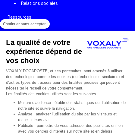
Relations sociales
Ressources
Continuer sans accepter
Cas clients
La qualité de votre
Témoignages
expérience dépend de
Webinars
vos choix
Podcasts
VOXALY DOCAPOSTE, et ses partenaires, sont amenés à utiliser
des technologies comme les cookies (ou technologies similaires) et
Livres blancs
d’autres types de traceurs pour des finalités précises qui peuvent
nécessiter le recueil de votre consentement.
Infographies
Les finalités des cookies utilisés sont les suivantes :
Mesure d’audience : établir des statistiques sur l’utilisation de
A PROPOS
notre site et suivre la navigation.
Analyse : analyser l’utilisation du site par les visiteurs et
recueillir leurs avis.
Voxaly, 2 expertises métiers
Publicité : permettre de vous adresser des publicités en lien
avec vos centres d’intérêts sur notre site et en dehors.
Équipes