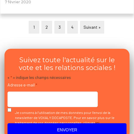
7 février 2020
1
2
3
4
Suivant »
Suivez toute l'actualité sur le
vote et les relations sociales !
«
*
» indique les champs nécessaires
Adresse e-mail
*
Je consens à l’utilisation de mes données pour l’envoi de la
newsletter de VOXALY DOCAPOSTE. Pour en savoir plus sur le
traitement de vos données personnelles, cliquez
ici